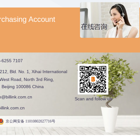
urchasing Account
-6255 7107
212, Bld. No. 1, Xihai International
 West Road, North 3rd Ring,
t, Beijing 100086 China
e@billink.com.cn
Scan and follo
w us
illink.com.cn
京公网安备 11010802027716号