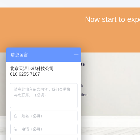
Now start to exp
请您留言
Company
Products
北京天涯比邻科技公司
010 6255 7107
About us
Features
News
Feedback
Privacy Policy
Cooperation