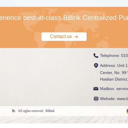
erience best-in-class Billink Centralized P
Contact us
뀠
Telephone: 
010
Address: 
Unit 1
Center, No. 99
Haidian Distric
Mailbox: 
servic
Website: 
www.b
All rights reserved: 
Billink