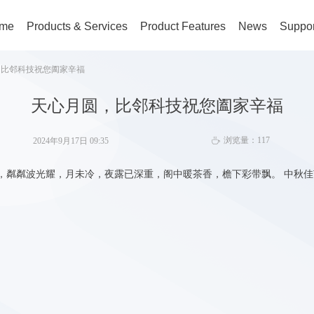
me
Products & Services
Product Features
News
Suppor
，比邻科技祝您阖家辛福
天心月圆，比邻科技祝您阖家辛福
浏览量：
117
2024年9月17日
09:35
ꄘ
，粼粼波光耀，月未冷，夜露已深重，阁中暖茶香，檐下彩带飘。 中秋