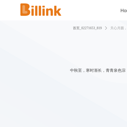
Ho
首页_02271653_819
ꄲ
天心月圆
中秋至，寒时渐长，青青泉色淙